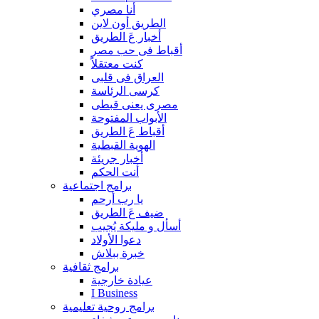
أنا مصري
الطريق أون لاين
أخبار عَ الطريق
أقباط فى حب مصر
كنت معتقلاً
العراق فى قلبى
كرسى الرئاسة
مصرى يعنى قبطى
الأبواب المفتوحة
أقباط عَ الطريق
الهوية القبطية
أخبار جريئة
أنت الحكم
برامج اجتماعية
يا رب أرحم
ضيف عَ الطريق
أسأل و مليكة يُجيب
دعوا الأولاد
خبرة ببلاش
برامج ثقافية
عيادة خارجية
I Business
برامج روحية تعليمية