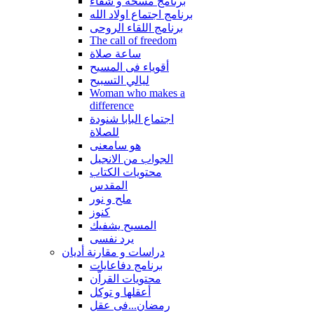
برنامج مسحة و شفاء
برنامج اجتماع اولاد الله
برنامج اللقاء الروحى
The call of freedom
ساعة صلاة
أقوياء فى المسيح
ليالي التسبيح
Woman who makes a
difference
اجتماع البابا شنودة
للصلاة
هو سامعنى
الجواب من الانجيل
محتويات الكتاب
المقدس
ملح و نور
كنوز
المسيح يشفيك
يرد نفسى
دراسات و مقارنة أديان
برنامج دفاعايات
محتويات القراّن
أعقلها و توكل
رمضان...فى عقل