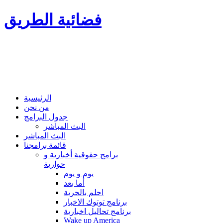
فضائية الطريق
الرئيسية
من نحن
جدول البرامج
البث المباشر
البث المباشر
قائمة برامجنا
برامج حقوقية أخبارية و
حوارية
يوم و يوم
أما بعد
احلم بالحرية
برنامج توتوك الاخبار
برنامج تحاليل اخبارية
Wake up America