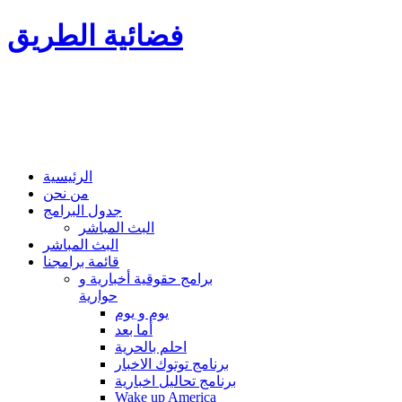
فضائية الطريق
الرئيسية
من نحن
جدول البرامج
البث المباشر
البث المباشر
قائمة برامجنا
برامج حقوقية أخبارية و
حوارية
يوم و يوم
أما بعد
احلم بالحرية
برنامج توتوك الاخبار
برنامج تحاليل اخبارية
Wake up America