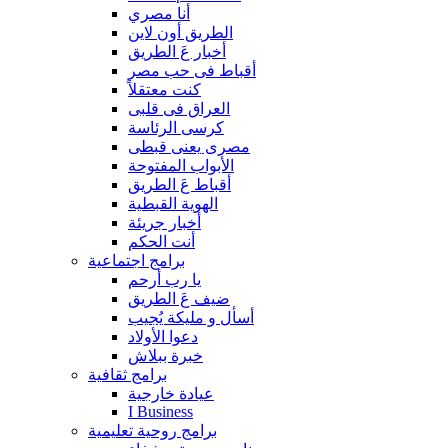
أنا مصري
الطريق أون لاين
أخبار عَ الطريق
أقباط فى حب مصر
كنت معتقلاً
العراق فى قلبى
كرسى الرئاسة
مصرى يعنى قبطى
الأبواب المفتوحة
أقباط عَ الطريق
الهوية القبطية
أخبار جريئة
أنت الحكم
برامج اجتماعية
يا رب أرحم
ضيف عَ الطريق
أسأل و مليكة يُجيب
دعوا الأولاد
خبرة ببلاش
برامج ثقافية
عيادة خارجية
I Business
برامج روحية تعليمية