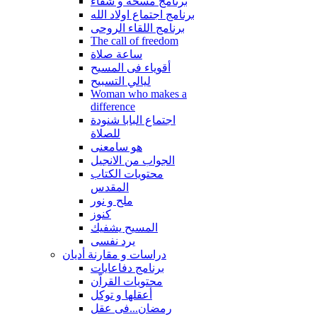
برنامج مسحة و شفاء
برنامج اجتماع اولاد الله
برنامج اللقاء الروحى
The call of freedom
ساعة صلاة
أقوياء فى المسيح
ليالي التسبيح
Woman who makes a
difference
اجتماع البابا شنودة
للصلاة
هو سامعنى
الجواب من الانجيل
محتويات الكتاب
المقدس
ملح و نور
كنوز
المسيح يشفيك
يرد نفسى
دراسات و مقارنة أديان
برنامج دفاعايات
محتويات القراّن
أعقلها و توكل
رمضان...فى عقل