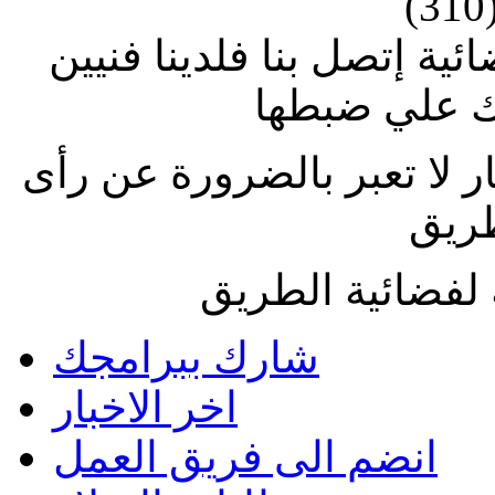
(310
ة إتصل بنا فلدينا فنيين
 علي ضبطها
ار لا تعبر بالضرورة عن رأى
طريق
لفضائية الطريق
شارك ببرامجك
اخر الاخبار
انضم الى فريق العمل