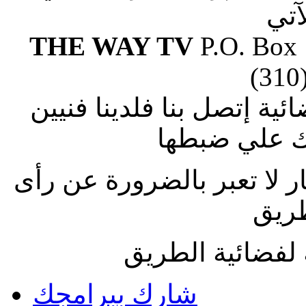
آتي
THE WAY TV
P.O. Box
(310
ة إتصل بنا فلدينا فنيين
 علي ضبطها
ار لا تعبر بالضرورة عن رأى
طريق
لفضائية الطريق
شارك ببرامجك