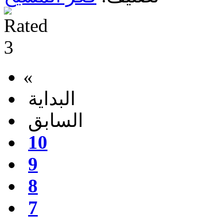
«
البداية
السابق
10
9
8
7