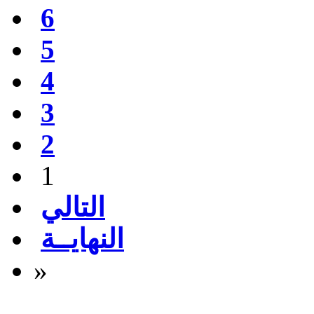
6
5
4
3
2
1
التالي
النهايــة
»