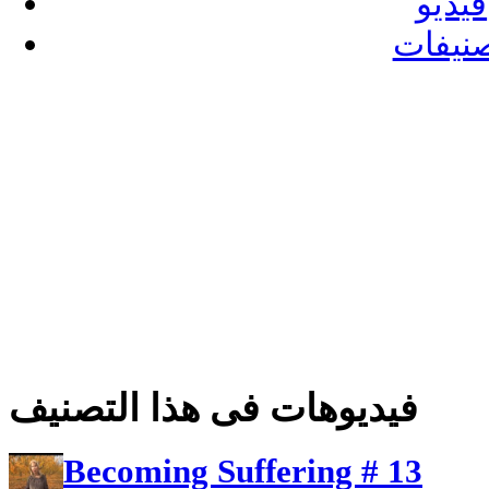
فيديو
نيفات
فيديوهات فى هذا التصنيف
Becoming Suffering # 13