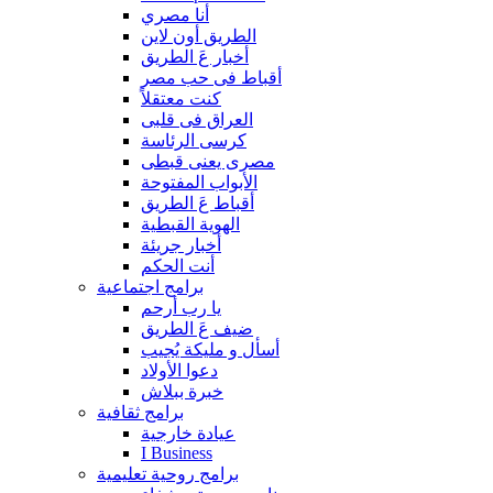
أنا مصري
الطريق أون لاين
أخبار عَ الطريق
أقباط فى حب مصر
كنت معتقلاً
العراق فى قلبى
كرسى الرئاسة
مصرى يعنى قبطى
الأبواب المفتوحة
أقباط عَ الطريق
الهوية القبطية
أخبار جريئة
أنت الحكم
برامج اجتماعية
يا رب أرحم
ضيف عَ الطريق
أسأل و مليكة يُجيب
دعوا الأولاد
خبرة ببلاش
برامج ثقافية
عيادة خارجية
I Business
برامج روحية تعليمية