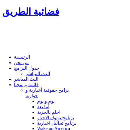
فضائية الطريق
الرئيسية
من نحن
جدول البرامج
البث المباشر
البث المباشر
قائمة برامجنا
برامج حقوقية أخبارية و
حوارية
يوم و يوم
أما بعد
احلم بالحرية
برنامج توتوك الاخبار
برنامج تحاليل اخبارية
Wake up America