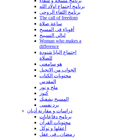
برنامج مسحة و شفاء
برنامج اجتماع اولاد الله
برنامج اللقاء الروحى
The call of freedom
ساعة صلاة
أقوياء فى المسيح
ليالي التسبيح
Woman who makes a
difference
اجتماع البابا شنودة
للصلاة
هو سامعنى
الجواب من الانجيل
محتويات الكتاب
المقدس
ملح و نور
كنوز
المسيح يشفيك
يرد نفسى
دراسات و مقارنة أديان
برنامج دفاعايات
محتويات القراّن
أعقلها و توكل
رمضان...فى عقل