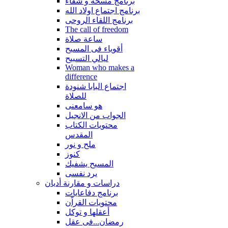
برنامج مسحة و شفاء
برنامج اجتماع اولاد الله
برنامج اللقاء الروحى
The call of freedom
ساعة صلاة
أقوياء فى المسيح
ليالي التسبيح
Woman who makes a
difference
اجتماع البابا شنودة
للصلاة
هو سامعنى
الجواب من الانجيل
محتويات الكتاب
المقدس
ملح و نور
كنوز
المسيح يشفيك
يرد نفسى
دراسات و مقارنة أديان
برنامج دفاعايات
محتويات القراّن
أعقلها و توكل
رمضان...فى عقل