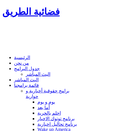
فضائية الطريق
الرئيسية
من نحن
جدول البرامج
البث المباشر
البث المباشر
قائمة برامجنا
برامج حقوقية أخبارية و
حوارية
يوم و يوم
أما بعد
احلم بالحرية
برنامج توتوك الاخبار
برنامج تحاليل اخبارية
Wake up America