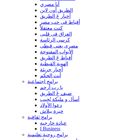
أنا مصري
الطريق أون لاين
أخبار عَ الطريق
أقباط فى حب مصر
كنت معتقلاً
العراق فى قلبى
كرسى الرئاسة
مصرى يعنى قبطى
الأبواب المفتوحة
أقباط عَ الطريق
الهوية القبطية
أخبار جريئة
أنت الحكم
برامج اجتماعية
يا رب أرحم
ضيف عَ الطريق
أسأل و مليكة يُجيب
دعوا الأولاد
خبرة ببلاش
برامج ثقافية
عيادة خارجية
I Business
برامج روحية تعليمية