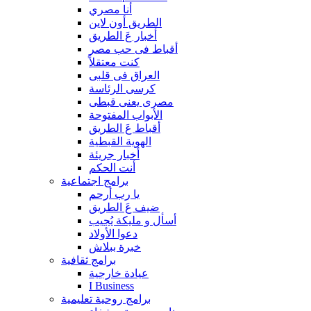
أنا مصري
الطريق أون لاين
أخبار عَ الطريق
أقباط فى حب مصر
كنت معتقلاً
العراق فى قلبى
كرسى الرئاسة
مصرى يعنى قبطى
الأبواب المفتوحة
أقباط عَ الطريق
الهوية القبطية
أخبار جريئة
أنت الحكم
برامج اجتماعية
يا رب أرحم
ضيف عَ الطريق
أسأل و مليكة يُجيب
دعوا الأولاد
خبرة ببلاش
برامج ثقافية
عيادة خارجية
I Business
برامج روحية تعليمية