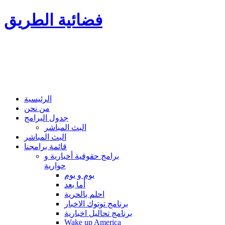
فضائية الطريق
الرئيسية
من نحن
جدول البرامج
البث المباشر
البث المباشر
قائمة برامجنا
برامج حقوقية أخبارية و
حوارية
يوم و يوم
أما بعد
احلم بالحرية
برنامج توتوك الاخبار
برنامج تحاليل اخبارية
Wake up America