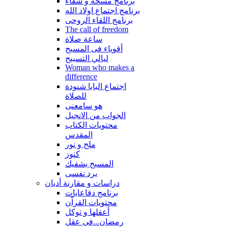
برنامج مسحة و شفاء
برنامج اجتماع اولاد الله
برنامج اللقاء الروحى
The call of freedom
ساعة صلاة
أقوياء فى المسيح
ليالي التسبيح
Woman who makes a
difference
اجتماع البابا شنودة
للصلاة
هو سامعنى
الجواب من الانجيل
محتويات الكتاب
المقدس
ملح و نور
كنوز
المسيح يشفيك
يرد نفسى
دراسات و مقارنة أديان
برنامج دفاعايات
محتويات القراّن
أعقلها و توكل
رمضان...فى عقل