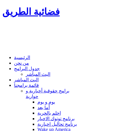
فضائية الطريق
الرئيسية
من نحن
جدول البرامج
البث المباشر
البث المباشر
قائمة برامجنا
برامج حقوقية أخبارية و
حوارية
يوم و يوم
أما بعد
احلم بالحرية
برنامج توتوك الاخبار
برنامج تحاليل اخبارية
Wake up America