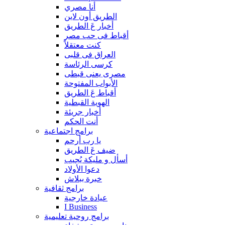
أنا مصري
الطريق أون لاين
أخبار عَ الطريق
أقباط فى حب مصر
كنت معتقلاً
العراق فى قلبى
كرسى الرئاسة
مصرى يعنى قبطى
الأبواب المفتوحة
أقباط عَ الطريق
الهوية القبطية
أخبار جريئة
أنت الحكم
برامج اجتماعية
يا رب أرحم
ضيف عَ الطريق
أسأل و مليكة يُجيب
دعوا الأولاد
خبرة ببلاش
برامج ثقافية
عيادة خارجية
I Business
برامج روحية تعليمية