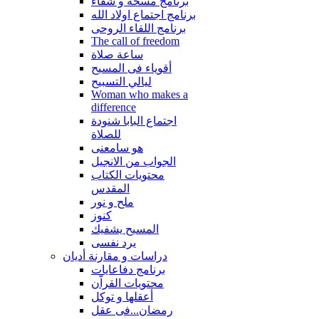
برنامج مسحة و شفاء
برنامج اجتماع اولاد الله
برنامج اللقاء الروحى
The call of freedom
ساعة صلاة
أقوياء فى المسيح
ليالي التسبيح
Woman who makes a
difference
اجتماع البابا شنودة
للصلاة
هو سامعنى
الجواب من الانجيل
محتويات الكتاب
المقدس
ملح و نور
كنوز
المسيح يشفيك
يرد نفسى
دراسات و مقارنة أديان
برنامج دفاعايات
محتويات القراّن
أعقلها و توكل
رمضان...فى عقل