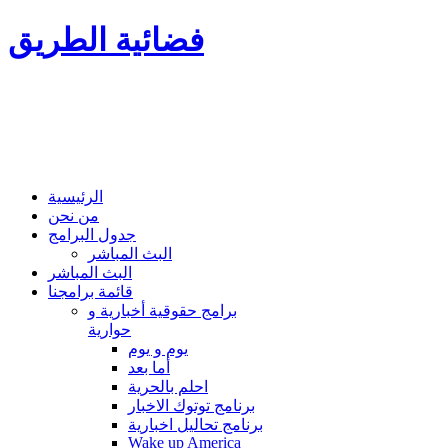
فضائية الطريق
الرئيسية
من نحن
جدول البرامج
البث المباشر
البث المباشر
قائمة برامجنا
برامج حقوقية أخبارية و
حوارية
يوم و يوم
أما بعد
احلم بالحرية
برنامج توتوك الاخبار
برنامج تحاليل اخبارية
Wake up America