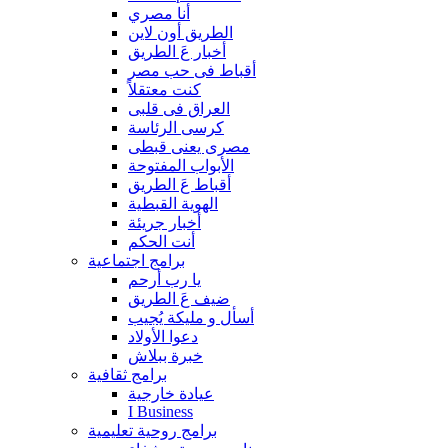
أنا مصري
الطريق أون لاين
أخبار عَ الطريق
أقباط فى حب مصر
كنت معتقلاً
العراق فى قلبى
كرسى الرئاسة
مصرى يعنى قبطى
الأبواب المفتوحة
أقباط عَ الطريق
الهوية القبطية
أخبار جريئة
أنت الحكم
برامج اجتماعية
يا رب أرحم
ضيف عَ الطريق
أسأل و مليكة يُجيب
دعوا الأولاد
خبرة ببلاش
برامج ثقافية
عيادة خارجية
I Business
برامج روحية تعليمية