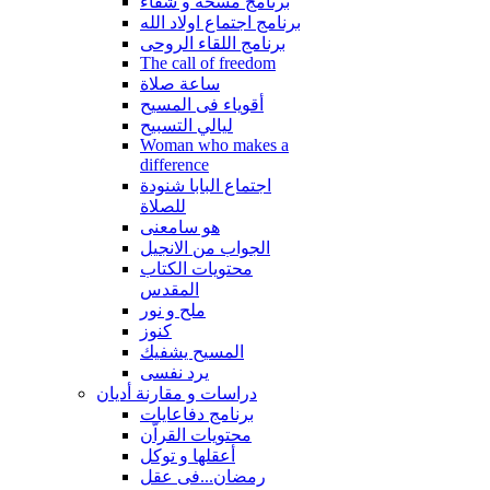
برنامج مسحة و شفاء
برنامج اجتماع اولاد الله
برنامج اللقاء الروحى
The call of freedom
ساعة صلاة
أقوياء فى المسيح
ليالي التسبيح
Woman who makes a
difference
اجتماع البابا شنودة
للصلاة
هو سامعنى
الجواب من الانجيل
محتويات الكتاب
المقدس
ملح و نور
كنوز
المسيح يشفيك
يرد نفسى
دراسات و مقارنة أديان
برنامج دفاعايات
محتويات القراّن
أعقلها و توكل
رمضان...فى عقل