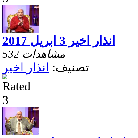
انذار اخير 3 ابريل 2017
532 مشاهدات
تصنيف:
انذار اخير