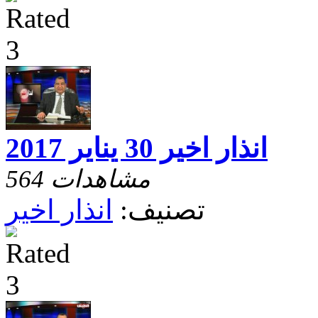
انذار اخير 30 يناير 2017
564 مشاهدات
تصنيف:
انذار اخير