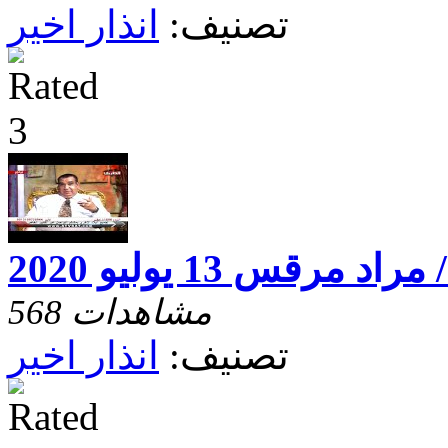
تصنيف:
انذار اخير
 مرقس 13 يوليو 2020
568 مشاهدات
تصنيف:
انذار اخير