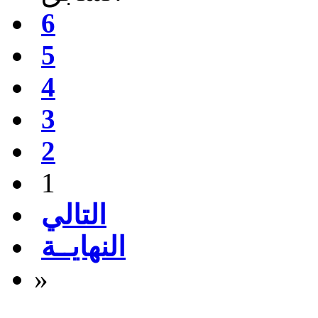
6
5
4
3
2
1
التالي
النهايــة
»