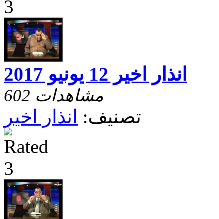
انذار اخير 12 يونيو 2017
602 مشاهدات
تصنيف:
انذار اخير