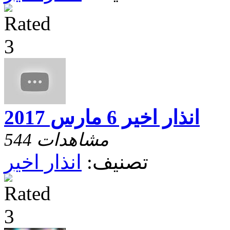
انذار اخير 6 مارس 2017
544 مشاهدات
تصنيف:
انذار اخير