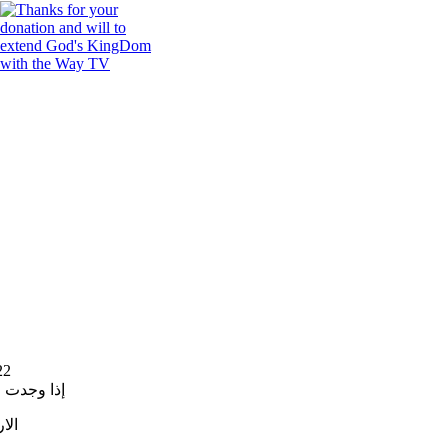
22
إذا وجدت 
الا