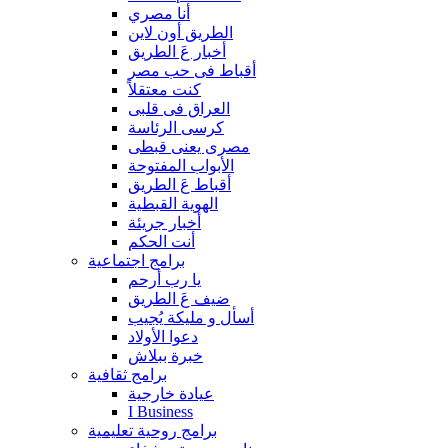
أنا مصري
الطريق أون لاين
أخبار عَ الطريق
أقباط فى حب مصر
كنت معتقلاً
العراق فى قلبى
كرسى الرئاسة
مصرى يعنى قبطى
الأبواب المفتوحة
أقباط عَ الطريق
الهوية القبطية
أخبار جريئة
أنت الحكم
برامج اجتماعية
يا رب أرحم
ضيف عَ الطريق
أسأل و مليكة يُجيب
دعوا الأولاد
خبرة ببلاش
برامج ثقافية
عيادة خارجية
I Business
برامج روحية تعليمية