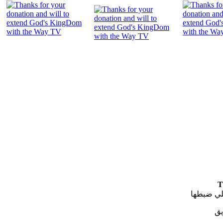
"
T
لي ضبطها
يق