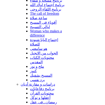
برنامج مسحة و شفاء
برنامج اجتماع اولاد الله
برنامج اللقاء الروحى
The call of freedom
ساعة صلاة
أقوياء فى المسيح
ليالي التسبيح
Woman who makes a
difference
اجتماع البابا شنودة
للصلاة
هو سامعنى
الجواب من الانجيل
محتويات الكتاب
المقدس
ملح و نور
كنوز
المسيح يشفيك
يرد نفسى
دراسات و مقارنة أديان
برنامج دفاعايات
محتويات القراّن
أعقلها و توكل
رمضان...فى عقل