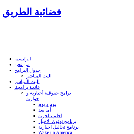
فضائية الطريق
الرئيسية
من نحن
جدول البرامج
البث المباشر
البث المباشر
قائمة برامجنا
برامج حقوقية أخبارية و
حوارية
يوم و يوم
أما بعد
احلم بالحرية
برنامج توتوك الاخبار
برنامج تحاليل اخبارية
Wake up America