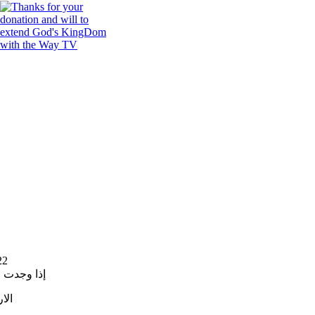
22
إذا وجدت 
الا