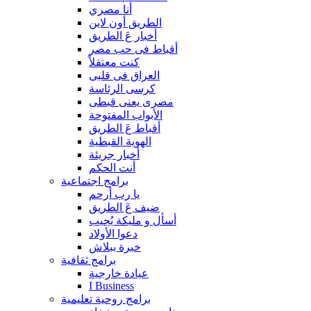
أنا مصري
الطريق أون لاين
أخبار عَ الطريق
أقباط فى حب مصر
كنت معتقلاً
العراق فى قلبى
كرسى الرئاسة
مصرى يعنى قبطى
الأبواب المفتوحة
أقباط عَ الطريق
الهوية القبطية
أخبار جريئة
أنت الحكم
برامج اجتماعية
يا رب أرحم
ضيف عَ الطريق
أسأل و مليكة يُجيب
دعوا الأولاد
خبرة ببلاش
برامج ثقافية
عيادة خارجية
I Business
برامج روحية تعليمية