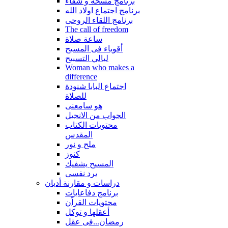
برنامج مسحة و شفاء
برنامج اجتماع اولاد الله
برنامج اللقاء الروحى
The call of freedom
ساعة صلاة
أقوياء فى المسيح
ليالي التسبيح
Woman who makes a
difference
اجتماع البابا شنودة
للصلاة
هو سامعنى
الجواب من الانجيل
محتويات الكتاب
المقدس
ملح و نور
كنوز
المسيح يشفيك
يرد نفسى
دراسات و مقارنة أديان
برنامج دفاعايات
محتويات القراّن
أعقلها و توكل
رمضان...فى عقل