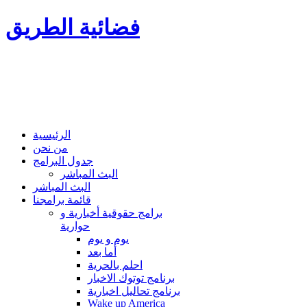
فضائية الطريق
الرئيسية
من نحن
جدول البرامج
البث المباشر
البث المباشر
قائمة برامجنا
برامج حقوقية أخبارية و
حوارية
يوم و يوم
أما بعد
احلم بالحرية
برنامج توتوك الاخبار
برنامج تحاليل اخبارية
Wake up America