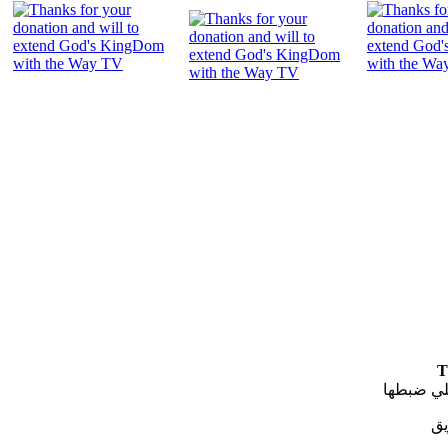
"
T
لي ضبطها
يق