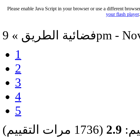
Please enable Java Script in your browser or use a different browse
your flash player
9pm - Nov 3, 202
1
2
3
4
5
يم:
2.9
(1736 مرات التقييم)