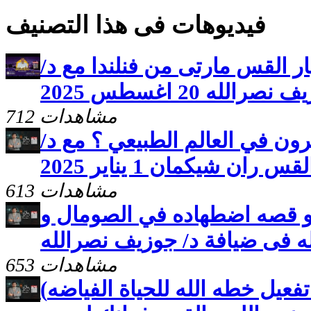
فيديوهات فى هذا التصنيف
ر القس مارتى من فنلندا مع د/
نصرالله 20 اغسطس 2025
712 مشاهدات
ون في العالم الطبيعي ؟ مع د/
ان شيكمان 1 يناير 2025
613 مشاهدات
 و قصه اضطهاده في الصومال و
له فى ضيافة د/ جوزيف نصرالله
653 مشاهدات
(مفاتيح التحرر العاطفي و تفعيل خطه الله للحياة الفياضه)