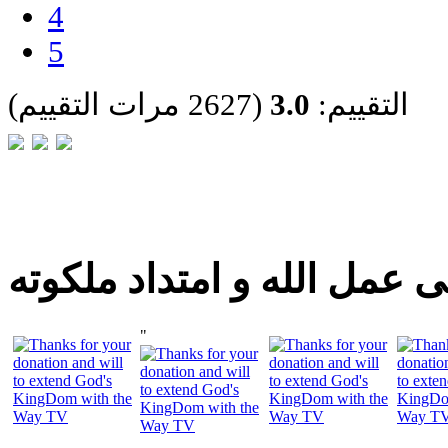
4
5
التقييم:
3.0
(2627 مرات التقييم)
 عمل الله و امتداد ملكوته
"