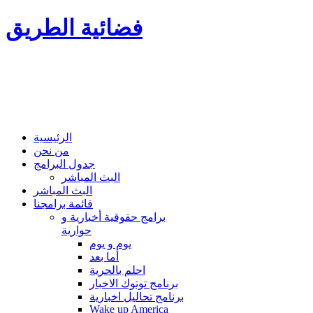
فضائية الطريق
الرئيسية
من نحن
جدول البرامج
البث المباشر
البث المباشر
قائمة برامجنا
برامج حقوقية أخبارية و
حوارية
يوم و يوم
أما بعد
احلم بالحرية
برنامج توتوك الاخبار
برنامج تحاليل اخبارية
Wake up America