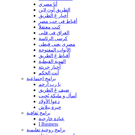
أنا مصري
الطريق أون لاين
أخبار عَ الطريق
أقباط فى حب مصر
كنت معتقلاً
العراق فى قلبى
كرسى الرئاسة
مصرى يعنى قبطى
الأبواب المفتوحة
أقباط عَ الطريق
الهوية القبطية
أخبار جريئة
أنت الحكم
برامج اجتماعية
يا رب أرحم
ضيف عَ الطريق
أسأل و مليكة يُجيب
دعوا الأولاد
خبرة ببلاش
برامج ثقافية
عيادة خارجية
I Business
برامج روحية تعليمية