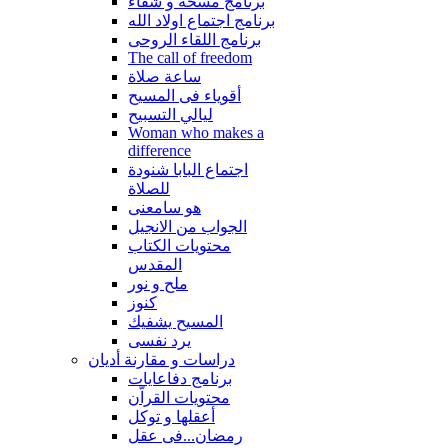
برنامج مسحة و شفاء
برنامج اجتماع اولاد الله
برنامج اللقاء الروحى
The call of freedom
ساعة صلاة
أقوياء فى المسيح
ليالي التسبيح
Woman who makes a
difference
اجتماع البابا شنودة
للصلاة
هو سامعنى
الجواب من الانجيل
محتويات الكتاب
المقدس
ملح و نور
كنوز
المسيح يشفيك
يرد نفسى
دراسات و مقارنة أديان
برنامج دفاعايات
محتويات القراّن
أعقلها و توكل
رمضان...فى عقل