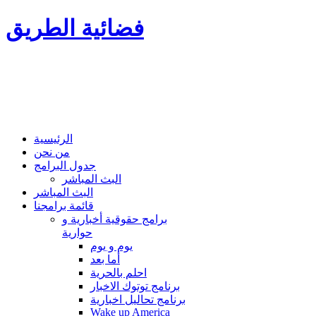
فضائية الطريق
الرئيسية
من نحن
جدول البرامج
البث المباشر
البث المباشر
قائمة برامجنا
برامج حقوقية أخبارية و
حوارية
يوم و يوم
أما بعد
احلم بالحرية
برنامج توتوك الاخبار
برنامج تحاليل اخبارية
Wake up America