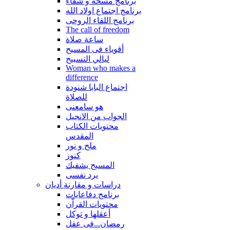
برنامج مسحة و شفاء
برنامج اجتماع اولاد الله
برنامج اللقاء الروحى
The call of freedom
ساعة صلاة
أقوياء فى المسيح
ليالي التسبيح
Woman who makes a
difference
اجتماع البابا شنودة
للصلاة
هو سامعنى
الجواب من الانجيل
محتويات الكتاب
المقدس
ملح و نور
كنوز
المسيح يشفيك
يرد نفسى
دراسات و مقارنة أديان
برنامج دفاعايات
محتويات القراّن
أعقلها و توكل
رمضان...فى عقل