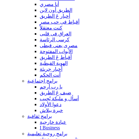
أنا مصري
الطريق أون لاين
أخبار عَ الطريق
أقباط فى حب مصر
كنت معتقلاً
العراق فى قلبى
كرسى الرئاسة
مصرى يعنى قبطى
الأبواب المفتوحة
أقباط عَ الطريق
الهوية القبطية
أخبار جريئة
أنت الحكم
برامج اجتماعية
يا رب أرحم
ضيف عَ الطريق
أسأل و مليكة يُجيب
دعوا الأولاد
خبرة ببلاش
برامج ثقافية
عيادة خارجية
I Business
برامج روحية تعليمية