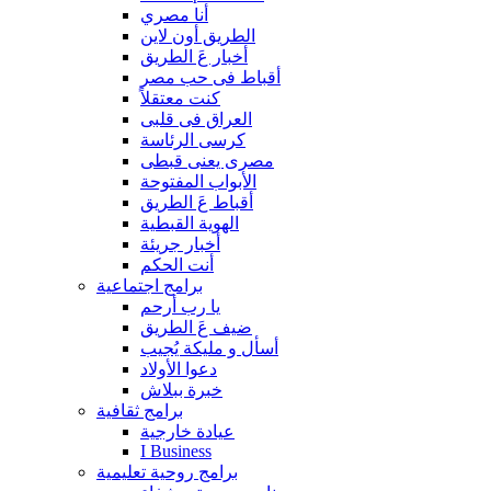
أنا مصري
الطريق أون لاين
أخبار عَ الطريق
أقباط فى حب مصر
كنت معتقلاً
العراق فى قلبى
كرسى الرئاسة
مصرى يعنى قبطى
الأبواب المفتوحة
أقباط عَ الطريق
الهوية القبطية
أخبار جريئة
أنت الحكم
برامج اجتماعية
يا رب أرحم
ضيف عَ الطريق
أسأل و مليكة يُجيب
دعوا الأولاد
خبرة ببلاش
برامج ثقافية
عيادة خارجية
I Business
برامج روحية تعليمية