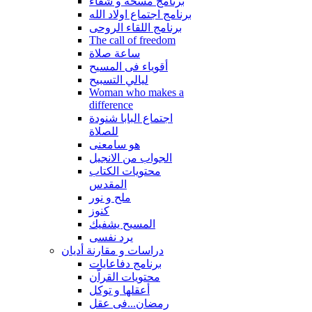
برنامج مسحة و شفاء
برنامج اجتماع اولاد الله
برنامج اللقاء الروحى
The call of freedom
ساعة صلاة
أقوياء فى المسيح
ليالي التسبيح
Woman who makes a
difference
اجتماع البابا شنودة
للصلاة
هو سامعنى
الجواب من الانجيل
محتويات الكتاب
المقدس
ملح و نور
كنوز
المسيح يشفيك
يرد نفسى
دراسات و مقارنة أديان
برنامج دفاعايات
محتويات القراّن
أعقلها و توكل
رمضان...فى عقل