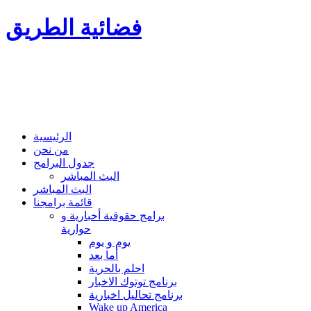
فضائية الطريق
الرئيسية
من نحن
جدول البرامج
البث المباشر
البث المباشر
قائمة برامجنا
برامج حقوقية أخبارية و
حوارية
يوم و يوم
أما بعد
احلم بالحرية
برنامج توتوك الاخبار
برنامج تحاليل اخبارية
Wake up America