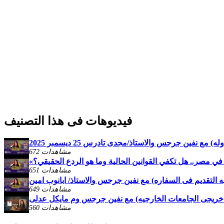
فيديوهات فى هذا التصنيف
) مع نفين جرجس والاستاذ/مجدى تادرس 25 ديسمبر 2025
672 مشاهدات
 في مصر.. هل تكفي القوانين الحالية وما هو الردع الحقيقي؟
651 مشاهدات
فيه التقديم فى السفاره) مع نفين جرجس والاستاذ/ ابانوب امين
649 مشاهدات
تقبل خريجى الجامعات الخارجيه) مع نفين جرجس وم مايكل عدلى
560 مشاهدات