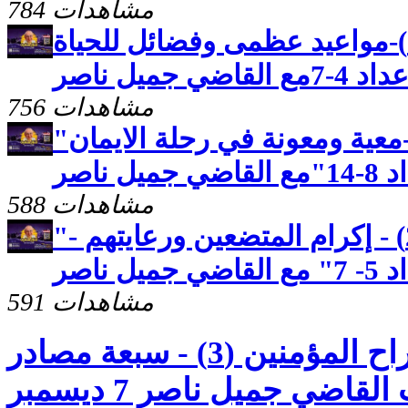
784 مشاهدات
رسالة بطرس الثانية(2)-مواعيد عظمى وفضائل للحياة
جميل ناصر
756 مشاهدات
"رسالة بطرس الاولى(26)-معية ومعونة في رحلة الايمان
ناصر
588 مشاهدات
"رسالة بطرس الاولى (25) - إكرام المتضعين ورعايتهم -
ناصر
591 مشاهدات
كنوز مخفيّه "افراح المؤمنين (3) - سبعة مصادر
للفرح" مع خادم الرب القاضي جميل ناصر 7 ديسمبر