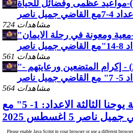
رسالة بطرس الثانية(2)-مواعيد عظمى وفضائل للحياة
جميل ناصر
724 مشاهدات
"رسالة بطرس الاولى(26)-معية ومعونة في رحلة الايمان
ناصر
561 مشاهدات
"رسالة بطرس الاولى (25) - إكرام المتضعين ورعايتهم -
ناصر
564 مشاهدات
كنوز مخفيّه "رسالة يوحنا الثالثة الاعداد: 1- 5" مع
ناصر 5 اغسطس 2025
Please enable Java Script in your browser or use a different browse