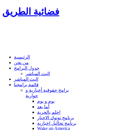
فضائية الطريق
الرئيسية
من نحن
جدول البرامج
البث المباشر
البث المباشر
قائمة برامجنا
برامج حقوقية أخبارية و
حوارية
يوم و يوم
أما بعد
احلم بالحرية
برنامج توتوك الاخبار
برنامج تحاليل اخبارية
Wake up America