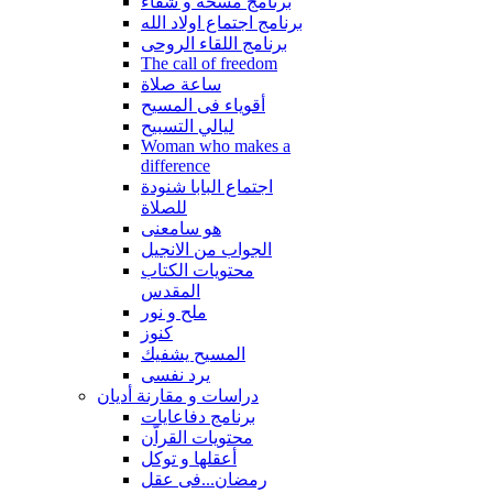
برنامج مسحة و شفاء
برنامج اجتماع اولاد الله
برنامج اللقاء الروحى
The call of freedom
ساعة صلاة
أقوياء فى المسيح
ليالي التسبيح
Woman who makes a
difference
اجتماع البابا شنودة
للصلاة
هو سامعنى
الجواب من الانجيل
محتويات الكتاب
المقدس
ملح و نور
كنوز
المسيح يشفيك
يرد نفسى
دراسات و مقارنة أديان
برنامج دفاعايات
محتويات القراّن
أعقلها و توكل
رمضان...فى عقل