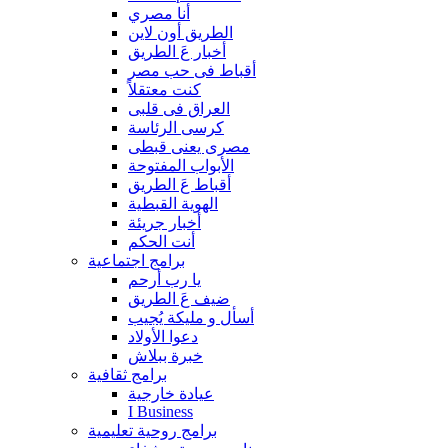
أنا مصري
الطريق أون لاين
أخبار عَ الطريق
أقباط فى حب مصر
كنت معتقلاً
العراق فى قلبى
كرسى الرئاسة
مصرى يعنى قبطى
الأبواب المفتوحة
أقباط عَ الطريق
الهوية القبطية
أخبار جريئة
أنت الحكم
برامج اجتماعية
يا رب أرحم
ضيف عَ الطريق
أسأل و مليكة يُجيب
دعوا الأولاد
خبرة ببلاش
برامج ثقافية
عيادة خارجية
I Business
برامج روحية تعليمية