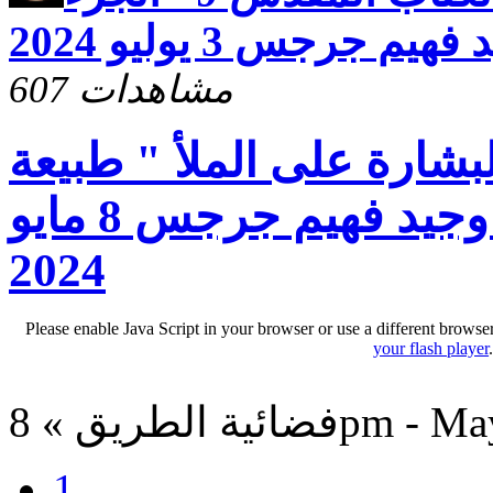
م جرجس 3 يوليو 2024
607 مشاهدات
بشارة على الملأ " طبيعة
الله 4" ) مع ق د وجيد فهيم جرجس 8 مايو
2024
Please enable Java Script in your browser or use a different browse
your flash player
8pm - May 8, 202
1