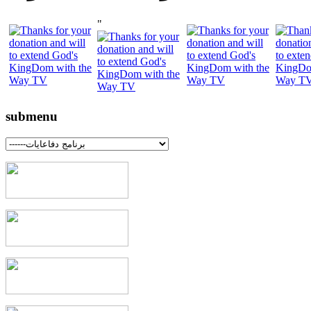
"
submenu