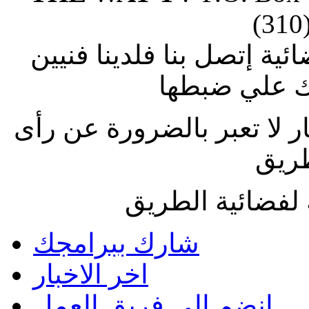
(310
ة إتصل بنا فلدينا فنيين
 علي ضبطها
ار لا تعبر بالضرورة عن رأى
طريق
لفضائية الطريق
شارك ببرامجك
اخر الاخبار
انضم الى فريق العمل