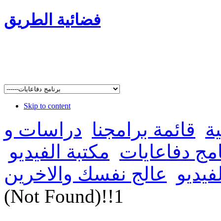
فضائية الطريق
Skip to content
ة
قائمة برامجنا
دراسات و
امج دفاعايات
مكتبة الفيديو
فيديو
عالج نفسك والاخرين
(Not Found)!!1