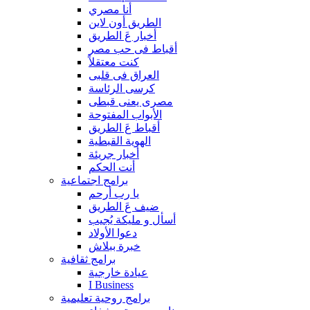
أنا مصري
الطريق أون لاين
أخبار عَ الطريق
أقباط فى حب مصر
كنت معتقلاً
العراق فى قلبى
كرسى الرئاسة
مصرى يعنى قبطى
الأبواب المفتوحة
أقباط عَ الطريق
الهوية القبطية
أخبار جريئة
أنت الحكم
برامج اجتماعية
يا رب أرحم
ضيف عَ الطريق
أسأل و مليكة يُجيب
دعوا الأولاد
خبرة ببلاش
برامج ثقافية
عيادة خارجية
I Business
برامج روحية تعليمية