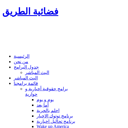
فضائية الطريق
الرئيسية
من نحن
جدول البرامج
البث المباشر
البث المباشر
قائمة برامجنا
برامج حقوقية أخبارية و
حوارية
يوم و يوم
أما بعد
احلم بالحرية
برنامج توتوك الاخبار
برنامج تحاليل اخبارية
Wake up America