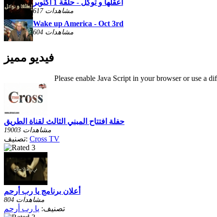
اعقلها و توكل - حلقة 1 أكتوبر
617 مشاهدات
Wake up America - Oct 3rd
604 مشاهدات
فيديو مميز
Please enable Java Script in your browser or use a di
حفلة افتتاح المبني الثالث لقناة الطريق
19003 مشاهدات
Cross TV
تصنيف:
أعلان برنامج يا رب أرحم
804 مشاهدات
تصنيف:
يا رب أرحم