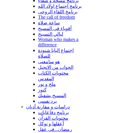
برنامج مسحة و شفاء
برنامج اجتماع اولاد الله
برنامج اللقاء الروحى
The call of freedom
ساعة صلاة
أقوياء فى المسيح
ليالي التسبيح
Woman who makes a
difference
اجتماع البابا شنودة
للصلاة
هو سامعنى
الجواب من الانجيل
محتويات الكتاب
المقدس
ملح و نور
كنوز
المسيح يشفيك
يرد نفسى
دراسات و مقارنة أديان
برنامج دفاعايات
محتويات القراّن
أعقلها و توكل
رمضان...فى عقل