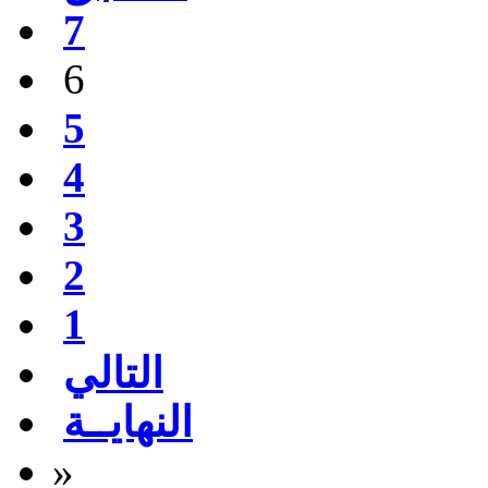
7
6
5
4
3
2
1
التالي
النهايــة
»