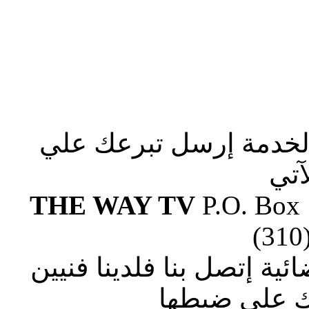
الخدمة إرسل تبرعك علي
آتي
THE WAY TV
P.O. Box
(310
ة إتصل بنا فلدينا فنيين
 علي ضبطها