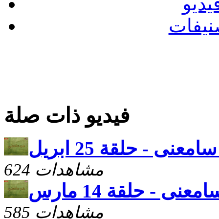
يديو
نيفات
فيديو ذات صلة
امعنى - حلقة 25 ابريل
624 مشاهدات
معنى - حلقة 14 مارس
585 مشاهدات