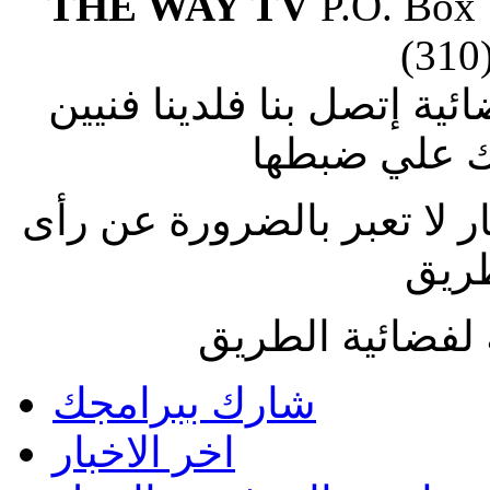
THE WAY TV
P.O. Box
(310
ة إتصل بنا فلدينا فنيين
 علي ضبطها
ار لا تعبر بالضرورة عن رأى
طريق
لفضائية الطريق
شارك ببرامجك
اخر الاخبار