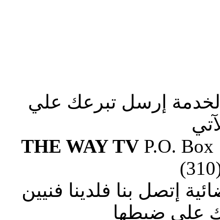
الخدمة إرسل تبرعك علي
آتي
THE WAY TV
P.O. Box
(310
ة إتصل بنا فلدينا فنيين
 علي ضبطها