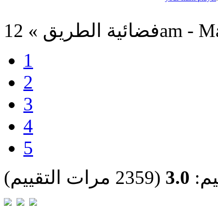
12am - Mar 30,
1
2
3
4
5
يم:
3.0
(2359 مرات التقييم)