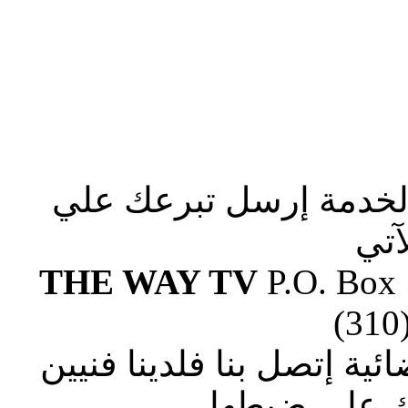
الخدمة إرسل تبرعك علي
آتي
THE WAY TV
P.O. Box
(310
ة إتصل بنا فلدينا فنيين
 علي ضبطها