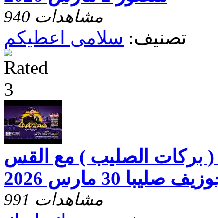
940 مشاهدات
تصنيف:
سلامى اعطيكم
( بركات الصليب ) مع القس
زيف صليبا 30 مارس 2026
991 مشاهدات