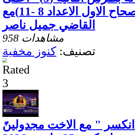
قصير البصر -الاصحاح الاول الاعداد 8 -11)مع
القاضي جميل ناصر
958 مشاهدات
تصنيف:
كنوز مخفية
انكسر " مع الاخت مجدولينً