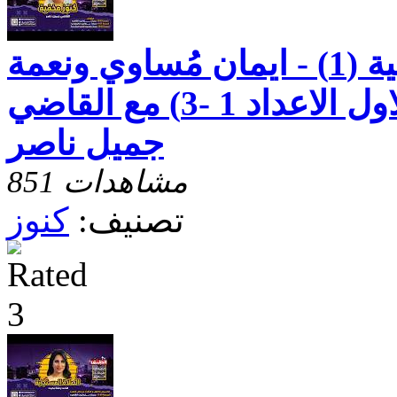
رسالة بطرس الثانية (1) - ايمان مُساوي ونعمة
الهيّة - الاصحاح الاول الاعداد 1 -3) مع القاضي
جميل ناصر
851 مشاهدات
تصنيف:
كنوز