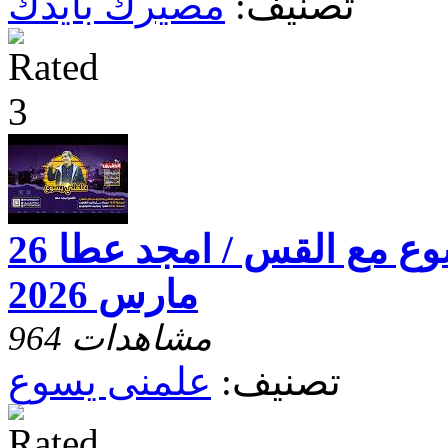
تصنيف:
مصيرك بايدك
برنامج علمنى يسوع مع القس / امجد عطا 26
مارس 2026
964 مشاهدات
تصنيف:
علمنى يسوع