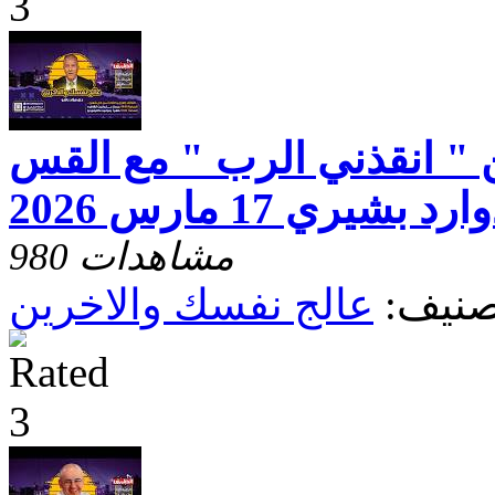
 " انقذني الرب " مع القس
يري 17 مارس 2026
980 مشاهدات
صنيف:
عالج نفسك والاخرين