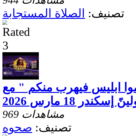
944 مشاهدات
تصنيف:
الصلاة المستجابة
وا ابليس فيهرب منكم " مع
كندر 18 مارس 2026
969 مشاهدات
تصنيف:
صحوه