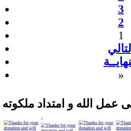
3
2
1
لتالي
نهايــة
»
 عمل الله و امتداد ملكوته
"