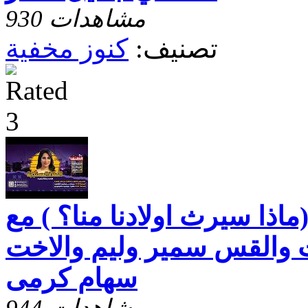
930 مشاهدات
تصنيف:
كنوز مخفية
ماذا سيرث اولادنا منا؟ ) مع
 والقس سمير وليم والاخت
سهام كرمى