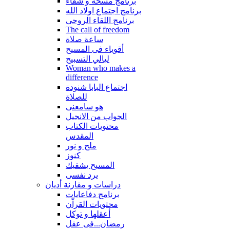
برنامج مسحة و شفاء
برنامج اجتماع اولاد الله
برنامج اللقاء الروحى
The call of freedom
ساعة صلاة
أقوياء فى المسيح
ليالي التسبيح
Woman who makes a
difference
اجتماع البابا شنودة
للصلاة
هو سامعنى
الجواب من الانجيل
محتويات الكتاب
المقدس
ملح و نور
كنوز
المسيح يشفيك
يرد نفسى
دراسات و مقارنة أديان
برنامج دفاعايات
محتويات القراّن
أعقلها و توكل
رمضان...فى عقل