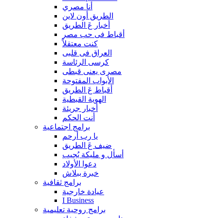
أنا مصري
الطريق أون لاين
أخبار عَ الطريق
أقباط فى حب مصر
كنت معتقلاً
العراق فى قلبى
كرسى الرئاسة
مصرى يعنى قبطى
الأبواب المفتوحة
أقباط عَ الطريق
الهوية القبطية
أخبار جريئة
أنت الحكم
برامج اجتماعية
يا رب أرحم
ضيف عَ الطريق
أسأل و مليكة يُجيب
دعوا الأولاد
خبرة ببلاش
برامج ثقافية
عيادة خارجية
I Business
برامج روحية تعليمية