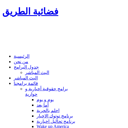
فضائية الطريق
الرئيسية
من نحن
جدول البرامج
البث المباشر
البث المباشر
قائمة برامجنا
برامج حقوقية أخبارية و
حوارية
يوم و يوم
أما بعد
احلم بالحرية
برنامج توتوك الاخبار
برنامج تحاليل اخبارية
Wake up America