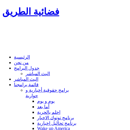
فضائية الطريق
الرئيسية
من نحن
جدول البرامج
البث المباشر
البث المباشر
قائمة برامجنا
برامج حقوقية أخبارية و
حوارية
يوم و يوم
أما بعد
احلم بالحرية
برنامج توتوك الاخبار
برنامج تحاليل اخبارية
Wake up America