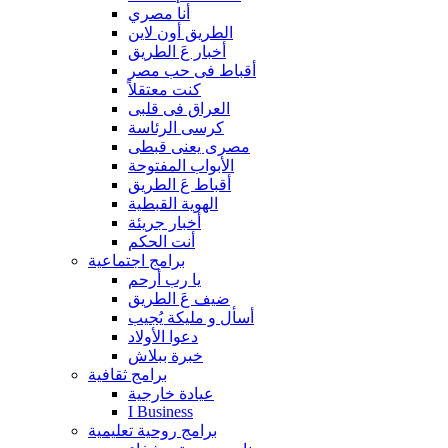
أنا مصري
الطريق أون لاين
أخبار عَ الطريق
أقباط فى حب مصر
كنت معتقلاً
العراق فى قلبى
كرسى الرئاسة
مصرى يعنى قبطى
الأبواب المفتوحة
أقباط عَ الطريق
الهوية القبطية
أخبار جريئة
أنت الحكم
برامج اجتماعية
يا رب أرحم
ضيف عَ الطريق
أسأل و مليكة يُجيب
دعوا الأولاد
خبرة ببلاش
برامج ثقافية
عيادة خارجية
I Business
برامج روحية تعليمية