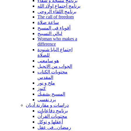
برنامج مسحة و شفاء
برنامج اجتماع اولاد الله
برنامج اللقاء الروحى
The call of freedom
ساعة صلاة
أقوياء فى المسيح
ليالي التسبيح
Woman who makes a
difference
اجتماع البابا شنودة
للصلاة
هو سامعنى
الجواب من الانجيل
محتويات الكتاب
المقدس
ملح و نور
كنوز
المسيح يشفيك
يرد نفسى
دراسات و مقارنة أديان
برنامج دفاعايات
محتويات القراّن
أعقلها و توكل
رمضان...فى عقل