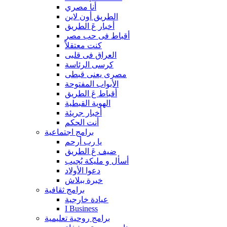
أنا مصري
الطريق أون لاين
أخبار عَ الطريق
أقباط فى حب مصر
كنت معتقلاً
العراق فى قلبى
كرسى الرئاسة
مصرى يعنى قبطى
الأبواب المفتوحة
أقباط عَ الطريق
الهوية القبطية
أخبار جريئة
أنت الحكم
برامج اجتماعية
يا رب أرحم
ضيف عَ الطريق
أسأل و مليكة يُجيب
دعوا الأولاد
خبرة ببلاش
برامج ثقافية
عيادة خارجية
I Business
برامج روحية تعليمية