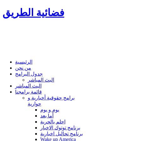
فضائية الطريق
الرئيسية
من نحن
جدول البرامج
البث المباشر
البث المباشر
قائمة برامجنا
برامج حقوقية أخبارية و
حوارية
يوم و يوم
أما بعد
احلم بالحرية
برنامج توتوك الاخبار
برنامج تحاليل اخبارية
Wake up America