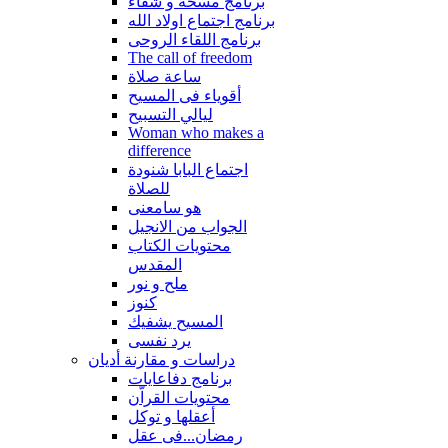
برنامج مسحة و شفاء
برنامج اجتماع اولاد الله
برنامج اللقاء الروحى
The call of freedom
ساعة صلاة
أقوياء فى المسيح
ليالي التسبيح
Woman who makes a
difference
اجتماع البابا شنودة
للصلاة
هو سامعنى
الجواب من الانجيل
محتويات الكتاب
المقدس
ملح و نور
كنوز
المسيح يشفيك
يرد نفسى
دراسات و مقارنة أديان
برنامج دفاعايات
محتويات القراّن
أعقلها و توكل
رمضان...فى عقل