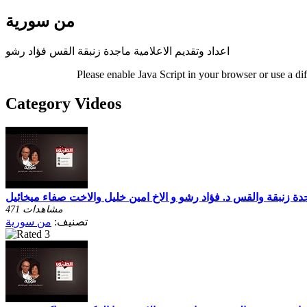
من سورية
اعداد وتقديم الاعلامية ماجدة زنبقة القس فؤاد رشو
Please enable Java Script in your browser or use a di
Category Videos
جدة زنبقة والقس د. فؤاد رشو و الاخ امين خليل والاخت صفاء ميخائيل
471 مشاهدات
تصنيف:
من سورية