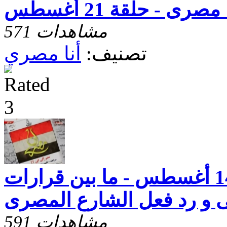
 مصرى - حلقة 21 أغسطس
571 مشاهدات
تصنيف:
أنا مصري
أنا مصرى - حلقة 14 أغسطس - ما بين قرارات
و رد فعل الشارع المصرى
591 مشاهدات