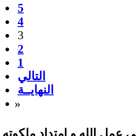
5
4
3
2
1
التالي
النهايــة
»
 عمل الله و امتداد ملكوته