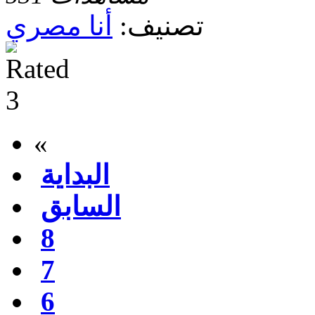
تصنيف:
أنا مصري
«
البداية
السابق
8
7
6