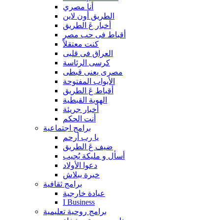
أنا مصري
الطريق أون لاين
أخبار عَ الطريق
أقباط فى حب مصر
كنت معتقلاً
العراق فى قلبى
كرسى الرئاسة
مصرى يعنى قبطى
الأبواب المفتوحة
أقباط عَ الطريق
الهوية القبطية
أخبار جريئة
أنت الحكم
برامج اجتماعية
يا رب أرحم
ضيف عَ الطريق
أسأل و مليكة يُجيب
دعوا الأولاد
خبرة ببلاش
برامج ثقافية
عيادة خارجية
I Business
برامج روحية تعليمية