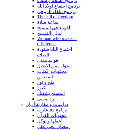
برنامج مسحة و شفاء
برنامج اجتماع اولاد الله
برنامج اللقاء الروحى
The call of freedom
ساعة صلاة
أقوياء فى المسيح
ليالي التسبيح
Woman who makes a
difference
اجتماع البابا شنودة
للصلاة
هو سامعنى
الجواب من الانجيل
محتويات الكتاب
المقدس
ملح و نور
كنوز
المسيح يشفيك
يرد نفسى
دراسات و مقارنة أديان
برنامج دفاعايات
محتويات القراّن
أعقلها و توكل
رمضان...فى عقل