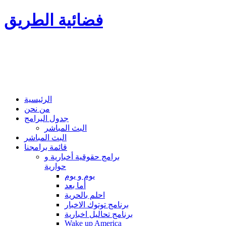
فضائية الطريق
الرئيسية
من نحن
جدول البرامج
البث المباشر
البث المباشر
قائمة برامجنا
برامج حقوقية أخبارية و
حوارية
يوم و يوم
أما بعد
احلم بالحرية
برنامج توتوك الاخبار
برنامج تحاليل اخبارية
Wake up America