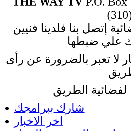
THE WAY TV
P.O. Box
(310
ة إتصل بنا فلدينا فنيين
 علي ضبطها
ار لا تعبر بالضرورة عن رأى
طريق
لفضائية الطريق
شارك ببرامجك
اخر الاخبار