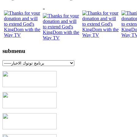
"
submenu