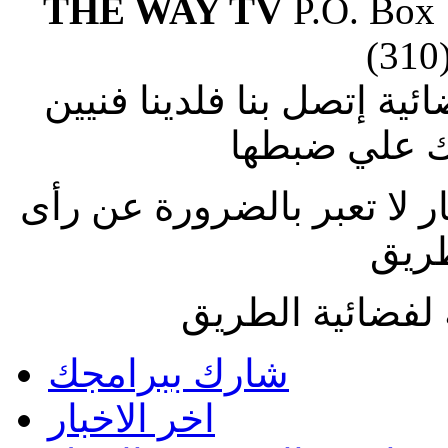
THE WAY TV
P.O. Box
(310
ة إتصل بنا فلدينا فنيين
 علي ضبطها
ار لا تعبر بالضرورة عن رأى
طريق
لفضائية الطريق
شارك ببرامجك
اخر الاخبار