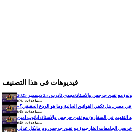
فيديوهات فى هذا التصنيف
) مع نفين جرجس والاستاذ/مجدى تادرس 25 ديسمبر 2025
670 مشاهدات
 في مصر.. هل تكفي القوانين الحالية وما هو الردع الحقيقي؟
649 مشاهدات
فيه التقديم فى السفاره) مع نفين جرجس والاستاذ/ ابانوب امين
648 مشاهدات
تقبل خريجى الجامعات الخارجيه) مع نفين جرجس وم مايكل عدلى