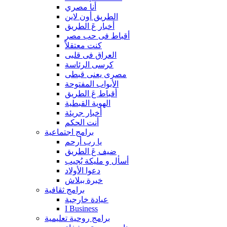
أنا مصري
الطريق أون لاين
أخبار عَ الطريق
أقباط فى حب مصر
كنت معتقلاً
العراق فى قلبى
كرسى الرئاسة
مصرى يعنى قبطى
الأبواب المفتوحة
أقباط عَ الطريق
الهوية القبطية
أخبار جريئة
أنت الحكم
برامج اجتماعية
يا رب أرحم
ضيف عَ الطريق
أسأل و مليكة يُجيب
دعوا الأولاد
خبرة ببلاش
برامج ثقافية
عيادة خارجية
I Business
برامج روحية تعليمية