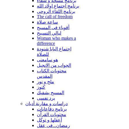
برنامج مسحة و شفاء
برنامج اجتماع اولاد الله
برنامج اللقاء الروحى
The call of freedom
ساعة صلاة
أقوياء فى المسيح
ليالي التسبيح
Woman who makes a
difference
اجتماع البابا شنودة
للصلاة
هو سامعنى
الجواب من الانجيل
محتويات الكتاب
المقدس
ملح و نور
كنوز
المسيح يشفيك
يرد نفسى
دراسات و مقارنة أديان
برنامج دفاعايات
محتويات القراّن
أعقلها و توكل
رمضان...فى عقل