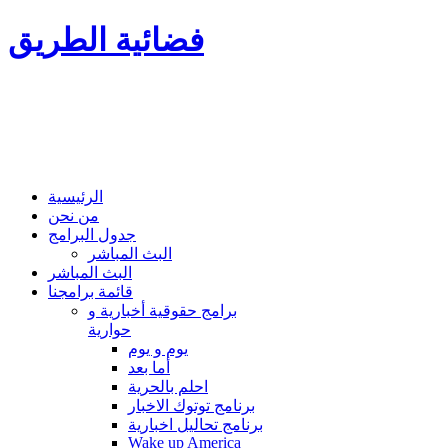
فضائية الطريق
الرئيسية
من نحن
جدول البرامج
البث المباشر
البث المباشر
قائمة برامجنا
برامج حقوقية أخبارية و
حوارية
يوم و يوم
أما بعد
احلم بالحرية
برنامج توتوك الاخبار
برنامج تحاليل اخبارية
Wake up America