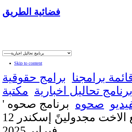
فضائية الطريق
Skip to content
ائمة برامجنا
برامج حقوقية
رنامج تحاليل اخبارية
مكتبة
يديو
صحوه
برنامج صحوه '
صلاة يونان????' مع الاخت مجدولينً إسكندر 12
فبراير 2025