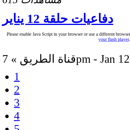
دفاعيات حلقة 12 يناير
Please enable Java Script in your browser or use a different browse
your flash player
» 7pm - Jan 12, 2016
1
2
3
4
5