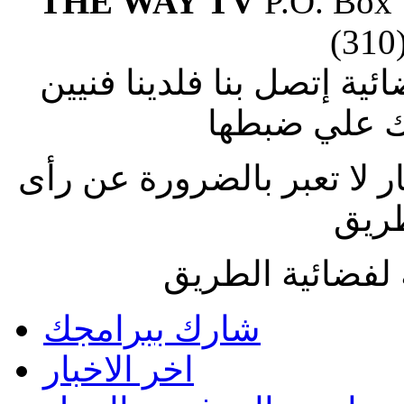
THE WAY TV
P.O. Box
(310
ة إتصل بنا فلدينا فنيين
 علي ضبطها
ار لا تعبر بالضرورة عن رأى
طريق
لفضائية الطريق
شارك ببرامجك
اخر الاخبار