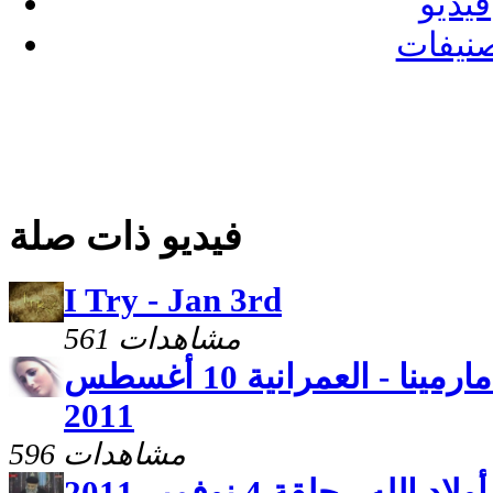
فيديو
نيفات
فيديو ذات صلة
I Try - Jan 3rd
561 مشاهدات
نهضة العذراء من كنيسة مارمينا - العمرانية 10 أغسطس
2011
596 مشاهدات
 الله - حلقة 4 نوفمبر 2011