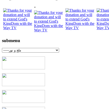
"
submenu