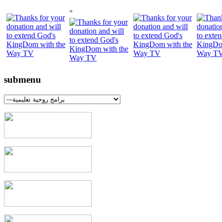
"
submenu