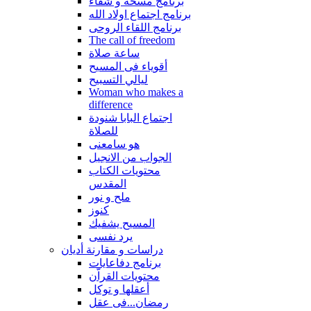
برنامج مسحة و شفاء
برنامج اجتماع اولاد الله
برنامج اللقاء الروحى
The call of freedom
ساعة صلاة
أقوياء فى المسيح
ليالي التسبيح
Woman who makes a
difference
اجتماع البابا شنودة
للصلاة
هو سامعنى
الجواب من الانجيل
محتويات الكتاب
المقدس
ملح و نور
كنوز
المسيح يشفيك
يرد نفسى
دراسات و مقارنة أديان
برنامج دفاعايات
محتويات القراّن
أعقلها و توكل
رمضان...فى عقل