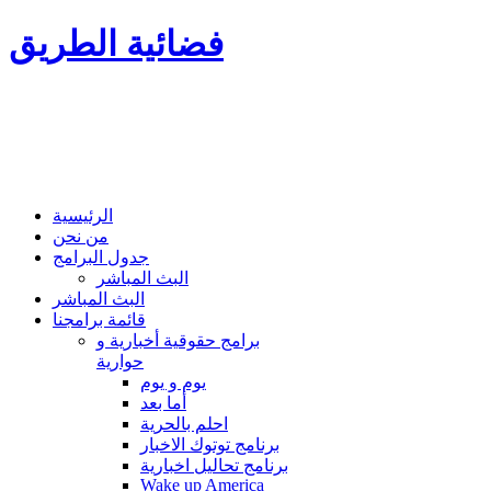
فضائية الطريق
الرئيسية
من نحن
جدول البرامج
البث المباشر
البث المباشر
قائمة برامجنا
برامج حقوقية أخبارية و
حوارية
يوم و يوم
أما بعد
احلم بالحرية
برنامج توتوك الاخبار
برنامج تحاليل اخبارية
Wake up America