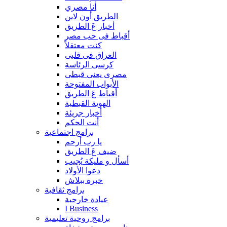
أنا مصري
الطريق أون لاين
أخبار عَ الطريق
أقباط فى حب مصر
كنت معتقلاً
العراق فى قلبى
كرسى الرئاسة
مصرى يعنى قبطى
الأبواب المفتوحة
أقباط عَ الطريق
الهوية القبطية
أخبار جريئة
أنت الحكم
برامج اجتماعية
يا رب أرحم
ضيف عَ الطريق
أسأل و مليكة يُجيب
دعوا الأولاد
خبرة ببلاش
برامج ثقافية
عيادة خارجية
I Business
برامج روحية تعليمية