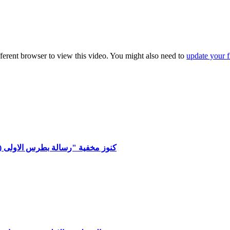
fferent browser to view this video. You might also need to
update your f
كنوز مخفية "رسالة بطرس الاولى (9) - ملوك وكهنة - الاصحاح الثاني الاعداد 4- 7"مع القاضي جميل ناصر