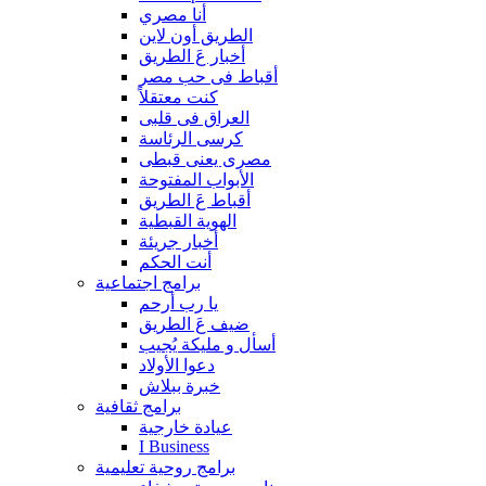
أنا مصري
الطريق أون لاين
أخبار عَ الطريق
أقباط فى حب مصر
كنت معتقلاً
العراق فى قلبى
كرسى الرئاسة
مصرى يعنى قبطى
الأبواب المفتوحة
أقباط عَ الطريق
الهوية القبطية
أخبار جريئة
أنت الحكم
برامج اجتماعية
يا رب أرحم
ضيف عَ الطريق
أسأل و مليكة يُجيب
دعوا الأولاد
خبرة ببلاش
برامج ثقافية
عيادة خارجية
I Business
برامج روحية تعليمية