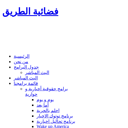
فضائية الطريق
الرئيسية
من نحن
جدول البرامج
البث المباشر
البث المباشر
قائمة برامجنا
برامج حقوقية أخبارية و
حوارية
يوم و يوم
أما بعد
احلم بالحرية
برنامج توتوك الاخبار
برنامج تحاليل اخبارية
Wake up America