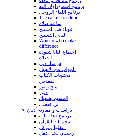
برنامج مسحة و شفاء
برنامج اجتماع اولاد الله
برنامج اللقاء الروحى
The call of freedom
ساعة صلاة
أقوياء فى المسيح
ليالي التسبيح
Woman who makes a
difference
اجتماع البابا شنودة
للصلاة
هو سامعنى
الجواب من الانجيل
محتويات الكتاب
المقدس
ملح و نور
كنوز
المسيح يشفيك
يرد نفسى
دراسات و مقارنة أديان
برنامج دفاعايات
محتويات القراّن
أعقلها و توكل
رمضان...فى عقل