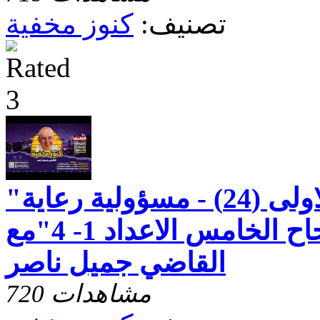
تصنيف:
كنوز مخفية
"رسالة بطرس الاولى (24) - مسؤولية رعاية
شعب الله - الاصحاح الخامس الاعداد 1- 4"مع
القاضي جميل ناصر
720 مشاهدات