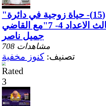
"رسالة بطرس الاولى(15)- حياة زوجية في دائرة
الرضا - الاصحاح الثالث الاعداد 4- 7"مع القاضي
جميل ناصر
708 مشاهدات
تصنيف:
كنوز مخفية