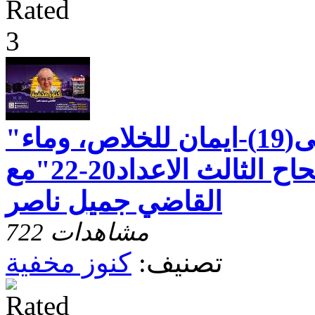
"رسالة بطرس الاولى(19)-ايمان للخلاص، وماء
للدينونة - الاصحاح الثالث الاعداد20-22"مع
القاضي جميل ناصر
722 مشاهدات
تصنيف:
كنوز مخفية