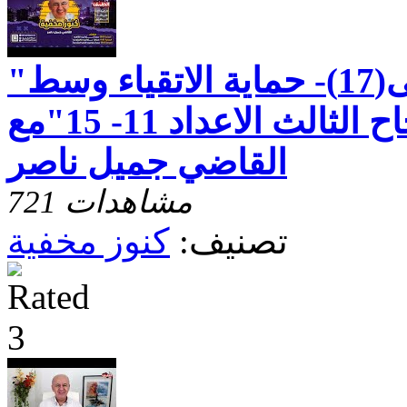
"رسالة بطرس الاولى(17)- حماية الاتقياء وسط
الضيق - الاصحاح الثالث الاعداد 11- 15"مع
القاضي جميل ناصر
721 مشاهدات
تصنيف:
كنوز مخفية