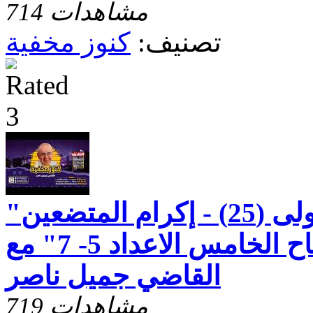
714 مشاهدات
تصنيف:
كنوز مخفية
"رسالة بطرس الاولى (25) - إكرام المتضعين
ورعايتهم - الاصحاح الخامس الاعداد 5- 7" مع
القاضي جميل ناصر
719 مشاهدات