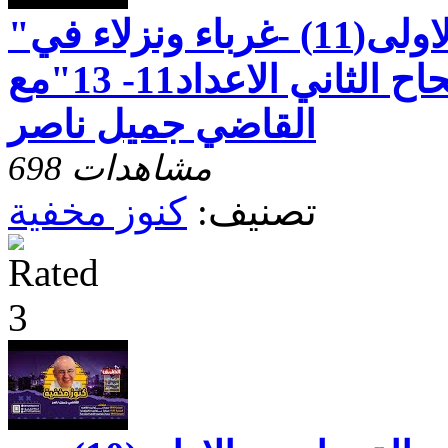
"رسالة بطرس الاولى(11) -غرباء ونزلاء في
سيرة حسنة - الاصحاح الثاني الاعداد11- 13"مع
القاضي جميل ناصر
698 مشاهدات
تصنيف:
كنوز مخفية