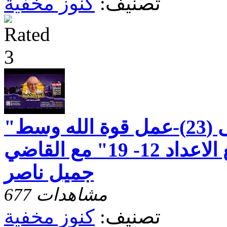
تصنيف:
كنوز مخفية
"رسالة بطرس الاولى (23)-عمل قوة الله وسط
الالام - الاصحاح الرابع الاعداد 12- 19" مع القاضي
جميل ناصر
677 مشاهدات
تصنيف:
كنوز مخفية