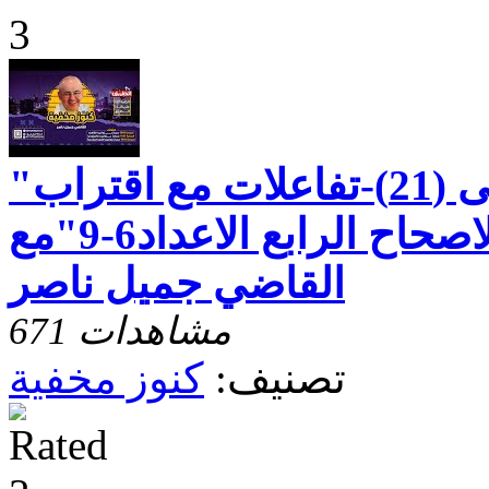
"رسالة بطرس الاولى (21)-تفاعلات مع اقتراب
نهاية الزمان-الاصحاح الرابع الاعداد6-9"مع
القاضي جميل ناصر
671 مشاهدات
تصنيف:
كنوز مخفية