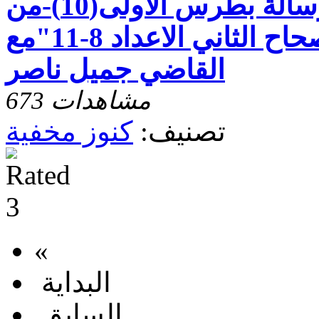
كنوز مخفية"رسالة بطرس الاولى(10)-من
الظلمة الى النور-الاصحاح الثاني الاعداد 8-11"مع
القاضي جميل ناصر
673 مشاهدات
تصنيف:
كنوز مخفية
«
البداية
السابق