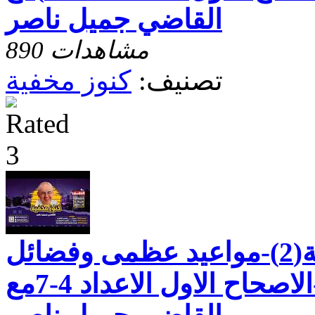
القاضي جميل ناصر
890 مشاهدات
تصنيف:
كنوز مخفية
رسالة بطرس الثانية(2)-مواعيد عظمى وفضائل
للحياة العملية-الاصحاح الاول الاعداد 4-7مع