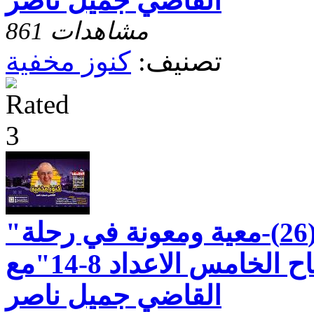
القاضي جميل ناصر
861 مشاهدات
تصنيف:
كنوز مخفية
"رسالة بطرس الاولى(26)-معية ومعونة في رحلة
الايمان - الاصحاح الخامس الاعداد 8-14"مع
القاضي جميل ناصر