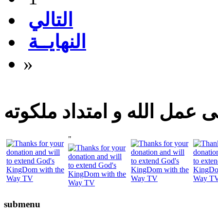
التالي
النهايــة
»
 عمل الله و امتداد ملكوته
"
submenu