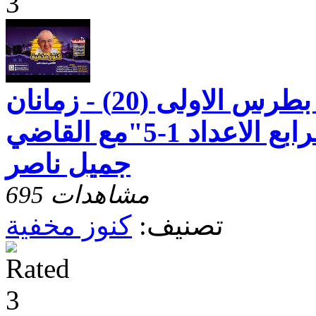
كنوز مخفيه"رسالة بطرس الاولى (20) - زمانان
وارادتان - الاصحاح الرابع الاعداد 1-5"مع القاضي
جميل ناصر
695 مشاهدات
تصنيف:
كنوز مخفية